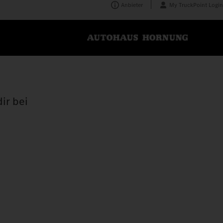
Anbieter
My TruckPoint Login
ir bei